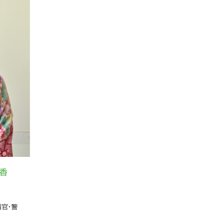
穂香
備官・警