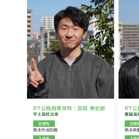
R7公務員専攻科｜宮田 拳史郎
R7公
宇土高校出身
慶誠高
合格先
合格
熊本市消防職
熊本県
入庁先
入庁