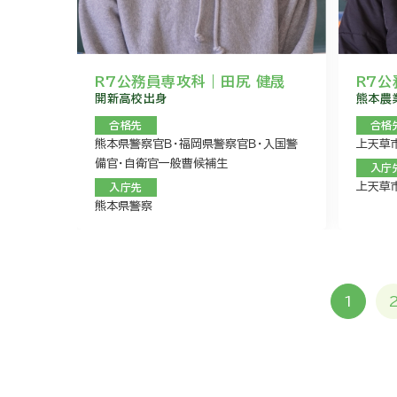
R7公務員専攻科｜田尻 健晟
R7公
開新高校出身
熊本農
合格先
合格
熊本県警察官Ｂ・福岡県警察官Ｂ・入国警
上天草
備官・自衛官一般曹候補生
入庁
上天草
入庁先
熊本県警察
投
1
稿
の