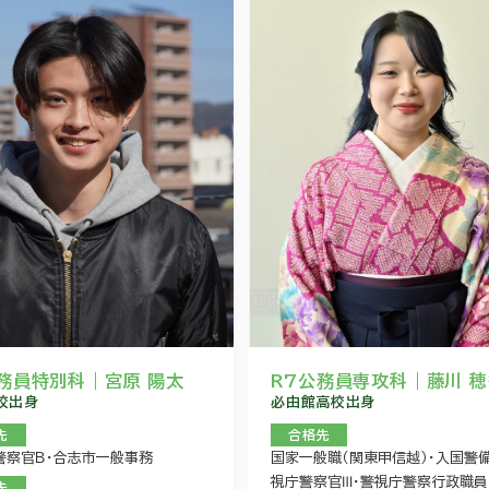
務員特別科｜宮原 陽太
R7公務員専攻科｜藤川 
校出身
必由館高校出身
先
合格先
警察官Ｂ・合志市一般事務
国家一般職（関東甲信越）・入国警
視庁警察官Ⅲ・警視庁警察行政職員
先