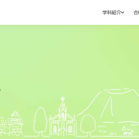
学科紹介
合
た