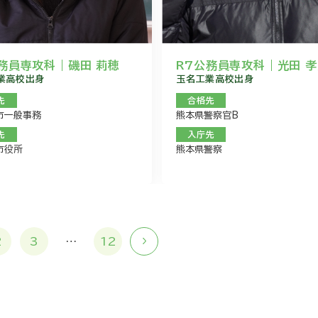
務員専攻科｜磯田 莉穂
R7公務員専攻科｜光田 
業高校出身
玉名工業高校出身
先
合格先
市一般事務
熊本県警察官B
先
入庁先
市役所
熊本県警察
2
3
…
12