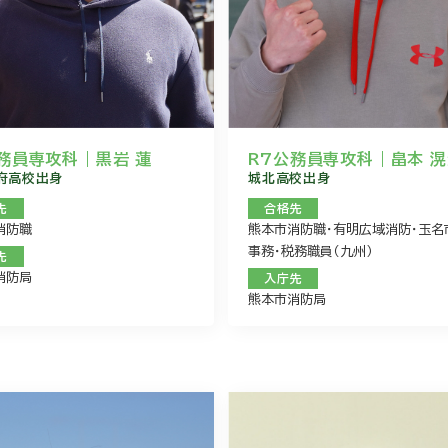
務員専攻科｜黒岩 蓮
R7公務員専攻科｜畠本 
府高校出身
城北高校出身
先
合格先
消防職
熊本市消防職・有明広域消防・玉名
事務・税務職員（九州）
先
消防局
入庁先
熊本市消防局