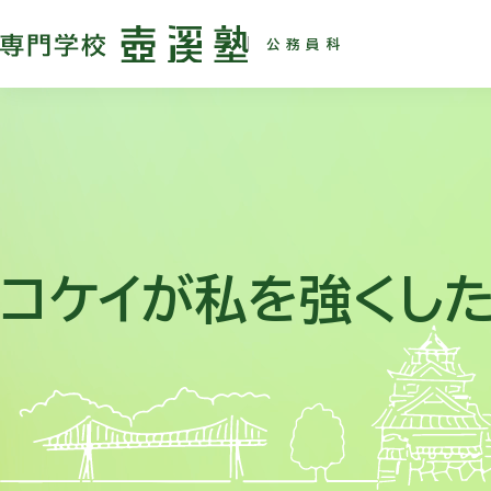
公務員科
コケイが私を強くし