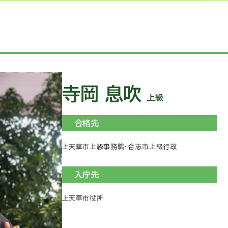
寺岡 息吹
上級
合格先
上天草市上級事務職・合志市上級行政
入庁先
上天草市役所