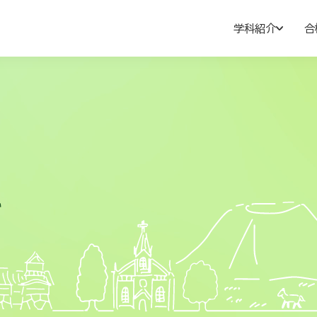
学科紹介
合
た